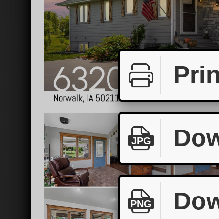
Prin
Dow
JPG
Dow
PNG