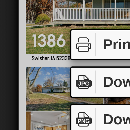
Prin
Dow
JPG
Dow
PNG