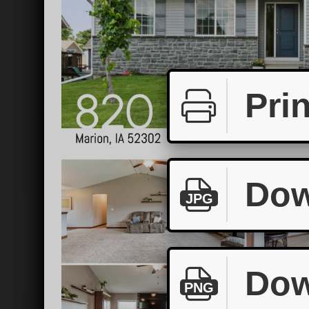
Prin
Dow
JPG
Dow
PNG