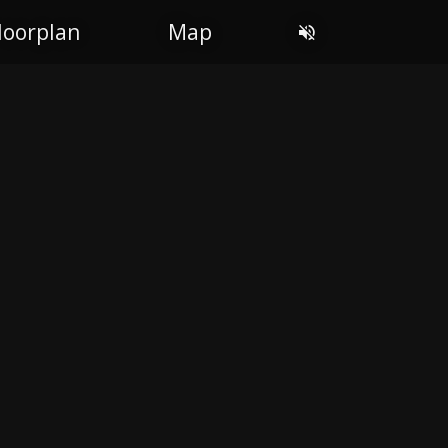
loorplan
Map
DIN